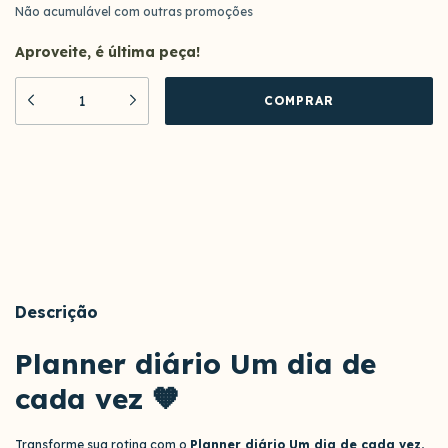
Não acumulável com outras promoções
Aproveite, é última peça!
Meios de envio
ALTERAR CEP
Entregas para o CEP:
CALCULAR
Descrição
Planner diário Um dia de
cada vez 🧡
Transforme sua rotina com o
Planner diário Um dia de cada vez
,