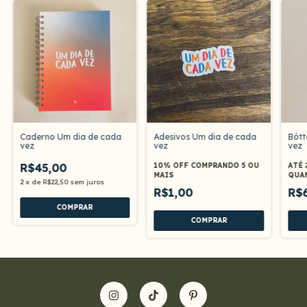
Caderno Um dia de cada
Adesivos Um dia de cada
Bótt
vez
vez
vez
R$45,00
10% OFF
COMPRANDO 5 OU
ATÉ 
MAIS
QUA
2
x
de
R$22,50
sem juros
R$1,00
R$
COMPRAR
COMPRAR